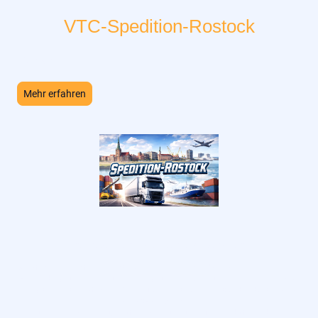
VTC-Spedition-Rostock
We Want you !
Mehr erfahren
©Urheberrecht. Alle Rechte vorbehalten.
Alle Markennamen, Marken, Registrierungsmarken, Logos und Symbole auf Fahrzeugen im
Spiel sind Eigentum ihrer rechtmäßigen Eigentümer. Verwendet mit freundlicher Erlaubnis.
Freightliner® ist eine Marke von Daimler Trucks North America LLC und wird unter Lizenz
von SCS Software s.r.o.
International® verwendet; alle Marken von International Truck sind Marken, die von